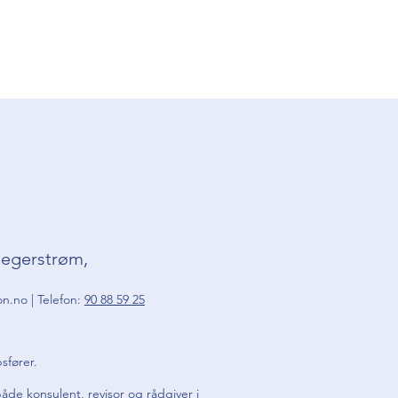
.
egerstrøm,
on.no
| Telefon:
90 88 59 25
psfører.
både konsulent, revisor og rådgiver i