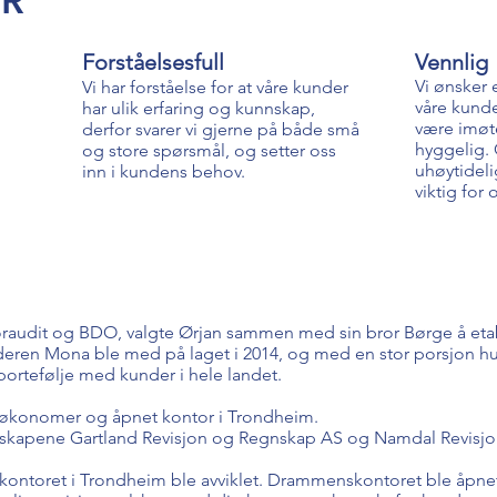
ER
Forståelsesfull
Vennlig
Vi ønsker
Vi har forståelse for at våre kunder
våre kunde
har ulik erfaring og kunnskap,
være imø
derfor svarer vi gjerne på både små
hyggelig.
og store spørsmål, og setter oss
uhøytideli
inn i kundens behov.
viktig for 
oraudit og BDO, valgte Ørjan sammen med sin bror Børge å eta
nderen Mona ble med på laget i 2014, og med en stor porsjon 
ortefølje med kunder i hele landet.
e økonomer og åpnet kontor i Trondheim.
elskapene Gartland Revisjon og Regnskap AS og Namdal Revisjon
og kontoret i Trondheim ble avviklet. Drammenskontoret ble åpn