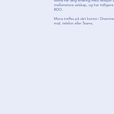
Mona har lang erfaring med revisjon 
mellomstore selskap, og har tidligere 
BDO.
Mona treffes på vårt kontor i Dramme
mail, telefon eller Teams.