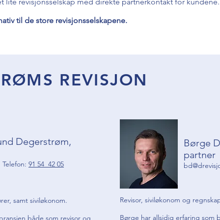
 et lite revisjonsselskap med direkte partnerkontakt for kundene
nativ til de store revisjonsselskapene.
STRØMS REVISJON
und Degerstrøm,
Børge D
partner
| Telefon:
91 54 42 05
bd@drevisj
Revisor, siviløkonom og regnska
ører, samt siviløkonom.
Børge har allsidig erfaring som 
nsbransjen både som revisor og