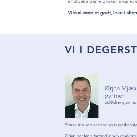
er tilbake der vi ønsker å være;
Vi skal være et godt, lokalt alter
VI I DEGER
Ørjan Mjøs
partner
od@drevisjon.no
Statsautorisert revisor og regnskapsf
Ørjan har lang fartstid innen revisjo