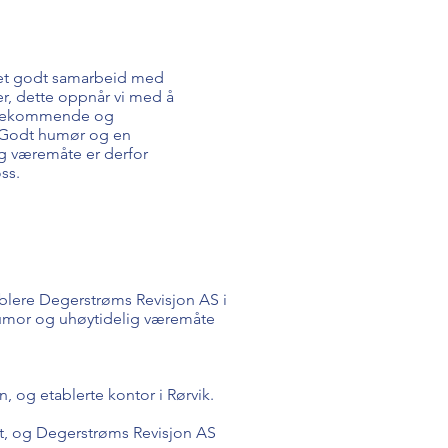
 et godt samarbeid med
r, dette oppnår vi med å
tekommende og
 Godt humør og en
g væremåte er derfor
oss.
blere Degerstrøms Revisjon AS i
humor og uhøytidelig væremåte
, og etablerte kontor i Rørvik.
et, og Degerstrøms Revisjon AS