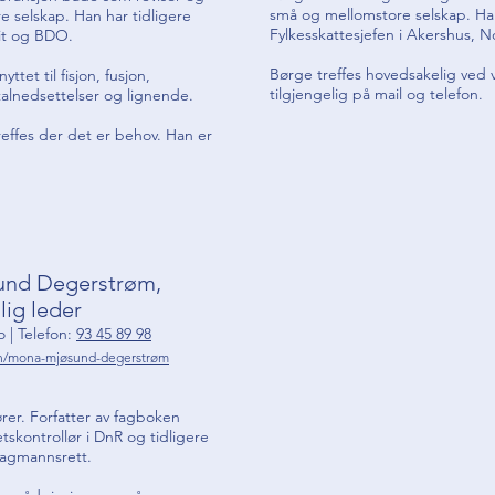
små og mellomstore selskap. Han 
e selskap. Han har tidligere
Fylkesskattesjefen i Akershus, 
udit og BDO.
Børge treffes hovedsakelig ved v
ttet til fisjon, fusjon,
tilgjengelig på mail og telefon.
italnedsettelser og lignende.
reffes der det er behov. Han er
nd Degerstrøm,
lig leder
o
| Telefon:
93 45 89 98
in/mona-mjøsund-degerstrøm
ører. Forfatter av fagboken
etskontrollør i DnR og tidligere
agmannsrett.