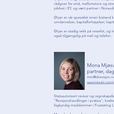
rådgiver for små, mellomstore og stor
jobbet i EY, og vært partner i Nora
Ørjan er vår spesialist innen bistand kny
omdannelser, kapitalforhøyelser, kap
Ørjan er stadig vekk på reisefot, og t
også tilgjengelig på mail og telefon.
Mona Mjøsu
partner, dag
mm@drevisjon.n
www.linkedin.com/
Statsautorisert revisor og regnskapsf
"Revisjonshandlinger i praksis", kvalit
fagkyndig meddommer i Frostating L