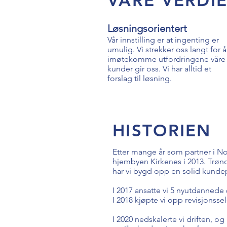
VÅRE VERDI
Løsningsorientert
Vår innstilling er at ingenting er
umulig. Vi strekker oss langt for å
imøtekomme utfordringene våre
kunder gir oss. Vi har alltid et
forslag til løsning.
HISTORIEN
Etter mange år som partner i N
hjembyen Kirkenes i 2013. Trø
har vi bygd opp en solid kundep
I 2017 ansatte vi 5 nyutdanned
I 2018 kjøpte vi opp revisjonss
I 2020 nedskalerte vi driften, 