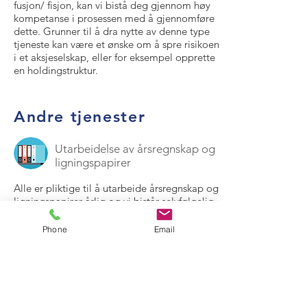
fusjon/ fisjon, kan vi bistå deg gjennom høy
kompetanse i prosessen med å gjennomføre
dette. Grunner til å dra nytte av denne type
tjeneste kan være et ønske om å spre risikoen
i et aksjeselskap, eller for eksempel opprette
en holdingstruktur.
Andre tjenester
Utarbeidelse av årsregnskap og
ligningspapirer
Alle er pliktige til å utarbeide årsregnskap og
ligningspapirer årlig og vi bistår selvfølgelig
med dette.
Phone
Email
Verdivurderinger
Er du en som er inne på tanken om å selge